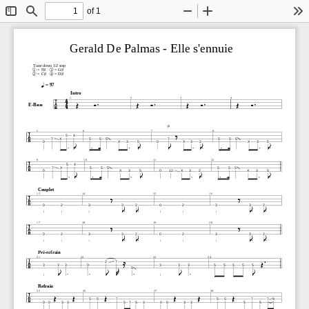
of 1
Toggle
Find
Zoom
Zoom
To
Sidebar
Out
In
Gerald De Palmas - Elle s'ennuie
Tune down 1/2 step
1  =
3  =
F♯
G♯
2  =
4  =
C♯
D♯
= 97
Intro
1
2
3
4
E-Bass
P
5
6
7
8
5
4
7
X
5
5
5
7
5
5
5
0
X
3
5
0
X
3
2
X
3
5
9
10
11
12
5
4
7
X
5
5
5
5
5
5
0
X
3
5
0
12
X
3
2
X
3
5
Couplet
13
14
15
16
0
2
3
3
2
0
2
3
3
2
17
18
19
20
0
2
3
3
2
0
2
3
3
2
Pré-refrain
21
22
23
24
2
7
3
3
3
0
3
3
3
5
5
5
5
5
5
Refrain
25
26
27
28
5
5
7
5
5
7
7
9
0
0
3
3
5
7
5
3
0
0
3
3
5
5