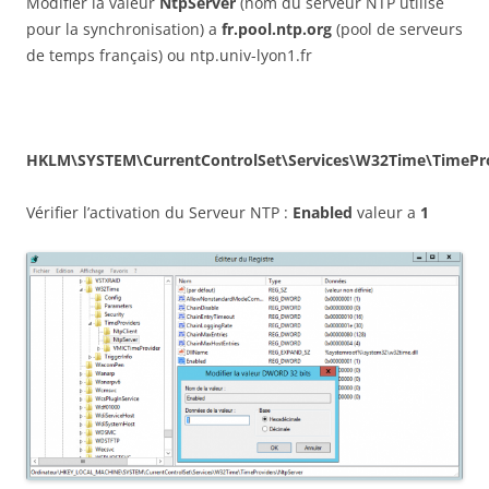
Modifier la valeur
NtpServer
(nom du serveur NTP utilisé
pour la synchronisation) a
fr.pool.ntp.org
(pool de serveurs
de temps français) ou ntp.univ-lyon1.fr
HKLM\SYSTEM\CurrentControlSet\Services\W32Time\TimePro
Vérifier l’activation du Serveur NTP :
Enabled
valeur a
1