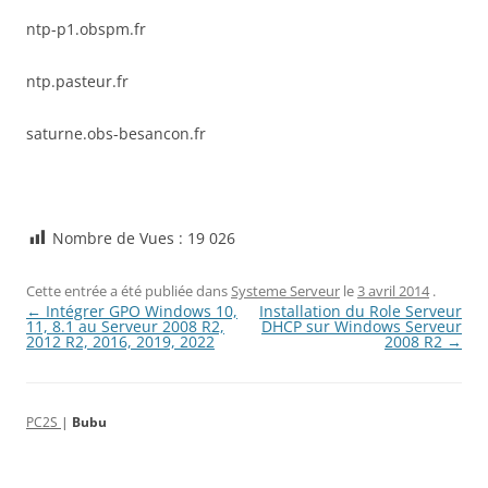
ntp-p1.obspm.fr
ntp.pasteur.fr
saturne.obs-besancon.fr
Nombre de Vues :
19 026
Cette entrée a été publiée dans
Systeme Serveur
le
3 avril 2014
.
Navigation
←
Intégrer GPO Windows 10,
Installation du Role Serveur
des
11, 8.1 au Serveur 2008 R2,
DHCP sur Windows Serveur
articles
2012 R2, 2016, 2019, 2022
2008 R2
→
PC2S
|
Bubu