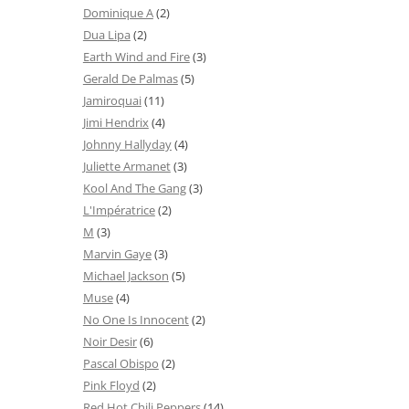
Dominique A
(2)
Dua Lipa
(2)
Earth Wind and Fire
(3)
Gerald De Palmas
(5)
Jamiroquai
(11)
Jimi Hendrix
(4)
Johnny Hallyday
(4)
Juliette Armanet
(3)
Kool And The Gang
(3)
L'Impératrice
(2)
M
(3)
Marvin Gaye
(3)
Michael Jackson
(5)
Muse
(4)
No One Is Innocent
(2)
Noir Desir
(6)
Pascal Obispo
(2)
Pink Floyd
(2)
Red Hot Chili Peppers
(14)