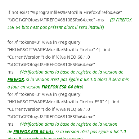
if not exist “%programfiles%\Mozilla Firefox\firefox.exe”
“\\DC1\GPOlogs$\FIREFOX6810ESRx64.exe” -ms
(Si FIREFOX
ESR 64 bits n’est pas présent alors il sera installé)
for /f “tokens=3” %%a in (‘reg query
“HKLM\SOFTWARE\Mozilla\Mozilla Firefox” ^| find
“CurrentVersion”‘) do if %%a NEQ 68.1.0
“\\DC1\GPOlogs$\FIREFOX6810ESRx64.exe” -
ms
(Vérification dans la base de registre de la version de
FIREFOX
, si la version n’est pas égale a 68.1.0 alors il sera mis
a jour en version
FIREFOX ESR 64 bits
)
for /f “tokens=3” %%a in (‘reg query
“HKLM\SOFTWARE\Mozilla\Mozilla Firefox ESR” ^| find
“CurrentVersion”‘) do if %%a NEQ 68.1.0
“\\DC1\GPOlogs$\FIREFOX6810ESRx64.exe” -
ms
(Vérification dans la base de registre de la version
de
FIREFOX ESR 64 bits
, si la version n’est pas égale a 68.1.0
alors il sera mis a jour a cette version)