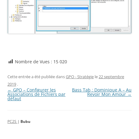
Nombre de Vues :
15 020
Cette entrée a été publiée dans
GPO - Stratégie
le
22 septembre
2019
.
Navigation
←
GPO – Configurer les
Bass Tab : Dominique A – Au
des
Associations de Fichiers par
Revoir Mon Amour
→
articles
défaut
PC2S
|
Bubu