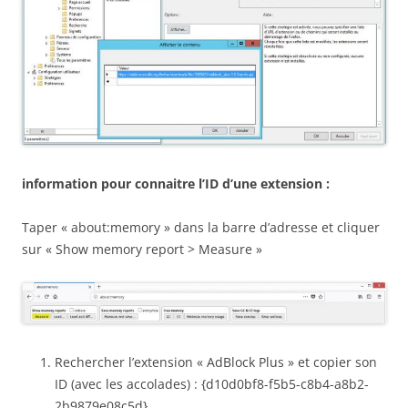
information pour connaitre l’ID d’une extension :
Taper « about:memory » dans la barre d’adresse et cliquer
sur « Show memory report > Measure »
Rechercher l’extension « AdBlock Plus » et copier son
ID (avec les accolades) : {d10d0bf8-f5b5-c8b4-a8b2-
2b9879e08c5d}