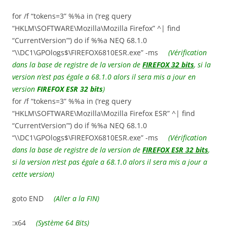
for /f “tokens=3” %%a in (‘reg query
“HKLM\SOFTWARE\Mozilla\Mozilla Firefox” ^| find
“CurrentVersion”‘) do if %%a NEQ 68.1.0
“\\DC1\GPOlogs$\FIREFOX6810ESR.exe” -ms
(Vérification
dans la base de registre de la version de
FIREFOX 32 bits
, si la
version n’est pas égale a 68.1.0 alors il sera mis a jour en
version
FIREFOX ESR 32 bits
)
for /f “tokens=3” %%a in (‘reg query
“HKLM\SOFTWARE\Mozilla\Mozilla Firefox ESR” ^| find
“CurrentVersion”‘) do if %%a NEQ 68.1.0
“\\DC1\GPOlogs$\FIREFOX6810ESR.exe” -ms
(Vérification
dans la base de registre de la version de
FIREFOX ESR 32 bits
,
si la version n’est pas égale a 68.1.0 alors il sera mis a jour a
cette version)
goto END
(Aller a la FIN)
:x64
(Système 64 Bits)