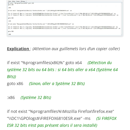
Explication
:
(Attention aux guillemets lors d’un copier coller)
if exist “%programfiles(x86)%” goto x64
(Détection du
système 32 bits ou 64 bits : si 64 bits aller a x64 (Système 64
Bits))
goto x86
(Sinon, aller a Système 32 Bits)
:x86
(Système 32 Bits)
if not exist “%programfiles%\Mozilla Firefox\firefox.exe”
“\\DC1\GPOlogs$\FIREFOX6810ESR.exe” -ms
(Si FIREFOX
ESR 32 bits n’est pas présent alors il sera installé)