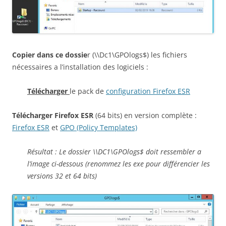
Copier dans ce dossie
r (\\Dc1\GPOlogs$) les fichiers
nécessaires a l’installation des logiciels :
Télécharger
le pack de
configuration Firefox ESR
Télécharger Firefox ESR
(64 bits) en version complète :
Firefox ESR
et
GPO (Policy Templates)
Résultat : Le dossier \\DC1\GPOlogs$ doit ressembler a
l’image ci-dessous (renommez les exe pour différencier les
versions 32 et 64 bits)