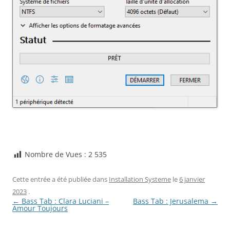
Nombre de Vues :
2 535
Cette entrée a été publiée dans
Installation Systeme
le
6 janvier
2023
.
Navigation
←
Bass Tab : Clara Luciani –
Bass Tab : Jerusalema
→
des
Amour Toujours
articles