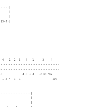
-----|

-----|

-----|

13-4-|









 4   1  2  3   4   1     3    4

-----------------------------------|

-----------------------------------|

3------------3-3-3-3---3/108787----|

-1-3-4--3--1-------------------108-|

------------------|

------------------|

------------------|
