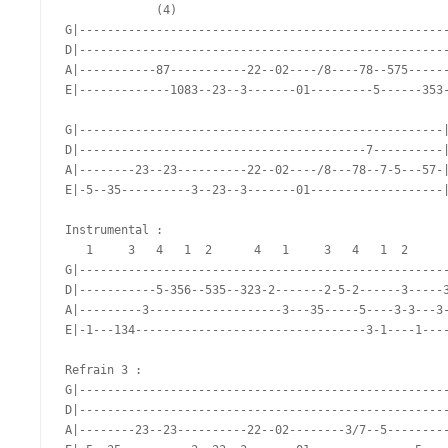
             (4)

G|-----------------------------------------------------
D|-----------------------------------------------------
A|-----------87-----------22--02----/8----78--575------
E|-------------1083--23--3-------01---------5------353-
G|----------------------------------------------------|
D|-----------------------------------------7----------|
A|--------23--23----------22--02----/8---78--7-5---57-|
E|-5--35----------3--23--3-------01-------------------|
Instrumental : 

   1     3   4   1  2      4   1     3   4   1  2      
G|-----------------------------------------------------
D|-----------5-356--535--323-2-------2-5-2------3-----3
A|---------3-------------------3---35-----5----3-3---3-
E|-1---134---------------------------------3-1----1----
Refrain 3 : 

G|-----------------------------------------------------
D|-----------------------------------------------------
A|--------23--23----------22--02--------3/7--5---------